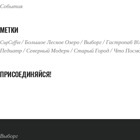
События
МЕТКИ
CupCoffee
Большое Лесное Озеро
Выборг
Гастропаб B
Педиатр
Северный Модерн
Старый Город
Что Посм
ПРИСОЕДИНЯЙСЯ!
Выборг